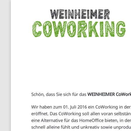
Start
Räume
Preise
Buchung
Über
uns
CoWorker
Schön, dass Sie sich für das
WEINHEIMER CoWork
IT/Telefonie
Wir haben zum 01. Juli 2016 ein CoWorking in de
Kontakt
eröffnet. Das CoWorking soll allen voran selbst
eine Alternative für das HomeOffice bieten, in d
Anfahrt/Parken
schnell alleine fühlt und unkreativ sowie unprodu