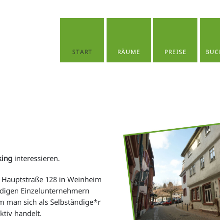
START
RÄUME
PREISE
BUC
ing
interessieren.
r Hauptstraße 128 in Weinheim
ändigen Einzelunternehmern
em man sich als Selbständige*r
ktiv handelt.