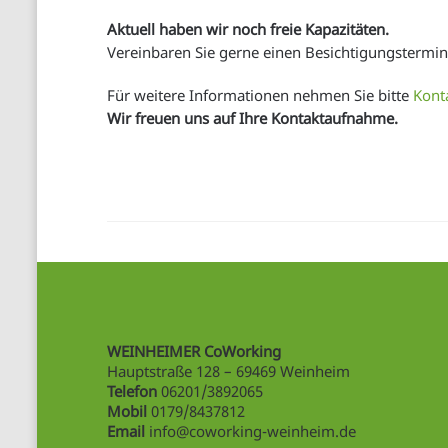
Impressum
Aktuell haben wir noch freie Kapazitäten.
Vereinbaren Sie gerne einen Besichtigungstermin
Datenschutzerklärung
Für weitere Informationen nehmen Sie bitte
Kont
Wir freuen uns auf Ihre Kontaktaufnahme.
WEINHEIMER CoWorking
Hauptstraße 128 – 69469 Weinheim
Telefon
06201/3892065
Mobil
0179/8437812
Email
info@coworking-weinheim.de